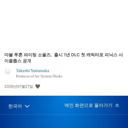
일:
마블 투혼 파이팅 소울즈, 출시 1년 DLC 첫 캐릭터로 피닉스 사
이클롭스 공개
Takeshi Yamanaka
Producer of Arc System Works
공
2026년07월27일
개
일:
메인 화면으로 돌아가기
한국어
Select
Current
a
region:
region