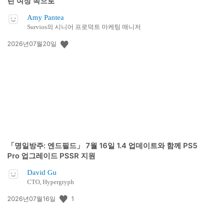
린 여정 속으로
Amy Pantea
Survios의 시니어 프로덕트 마케팅 매니저
공
2026년07월20일
개
일:
「명일방주: 엔드필드」 7월 16일 1.4 업데이트와 함께 PS5
Pro 업그레이드 PSSR 지원
David Gu
CTO, Hypergryph
공
1
2026년07월16일
개
일: