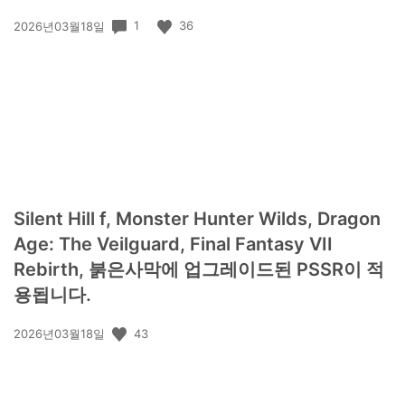
공
1
36
2026년03월18일
개
일:
Silent Hill f, Monster Hunter Wilds, Dragon
Age: The Veilguard, Final Fantasy VII
Rebirth, 붉은사막에 업그레이드된 PSSR이 적
용됩니다.
공
43
2026년03월18일
개
일: