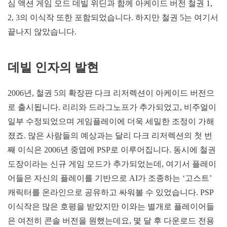
심 액션 게임 모드 데빌 위딘과 함께 아케이드 버전 철권 1,
2, 3의 이식작 또한 포함되었습니다. 하지만 철권 5는 여기서
끝나지 않았습니다.
데빌 인자의 발현
2006년, 철권 5의 확장판 다크 리저렉션이 아케이드 버전으
로 출시됩니다. 리리와 드라그노프가 추가되었고, 비주얼이
일부 수정되었으며 게임플레이에 더욱 세밀한 조정이 가해
졌죠. 많은 사람들의 예상과는 달리 다크 리저렉션의 첫 번
째 이식은 2006년 중엽에 PSP로 이루어집니다. 동시에 철권
도장이라는 신규 게임 모드가 추가되었는데, 여기서 플레이
어들은 자신의 플레이를 기반으로 AI가 조종하는 ‘고스트’
캐릭터를 온라인으로 공유하고 싸워볼 수 있었습니다. PSP
이식작은 많은 호평을 받았지만 이와는 별개로 플레이어들
은 여전히 콘솔 버전을 원했는데요, 몇 달 후 다운로드 전용