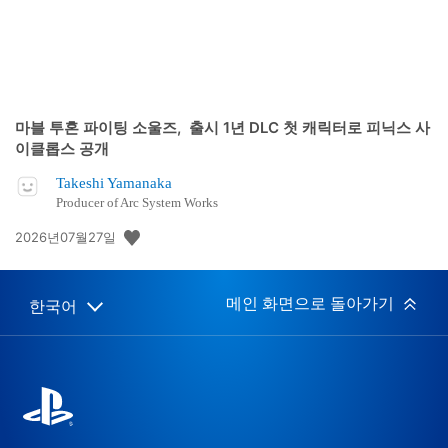
마블 투혼 파이팅 소울즈, 출시 1년 DLC 첫 캐릭터로 피닉스 사
이클롭스 공개
Takeshi Yamanaka
Producer of Arc System Works
공
2026년07월27일
개
일:
메인 화면으로 돌아가기
한국어
Select
Current
a
region:
region