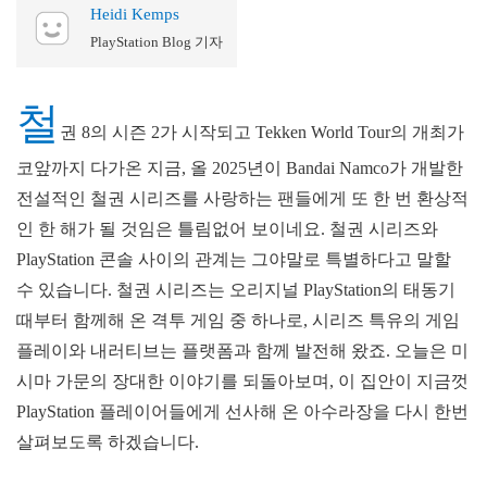
Heidi Kemps
PlayStation Blog 기자
철
권 8의 시즌 2가 시작되고 Tekken World Tour의 개최가
코앞까지 다가온 지금, 올 2025년이 Bandai Namco가 개발한
전설적인 철권 시리즈를 사랑하는 팬들에게 또 한 번 환상적
인 한 해가 될 것임은 틀림없어 보이네요. 철권 시리즈와
PlayStation 콘솔 사이의 관계는 그야말로 특별하다고 말할
수 있습니다. 철권 시리즈는 오리지널 PlayStation의 태동기
때부터 함께해 온 격투 게임 중 하나로, 시리즈 특유의 게임
플레이와 내러티브는 플랫폼과 함께 발전해 왔죠. 오늘은 미
시마 가문의 장대한 이야기를 되돌아보며, 이 집안이 지금껏
PlayStation 플레이어들에게 선사해 온 아수라장을 다시 한번
살펴보도록 하겠습니다.