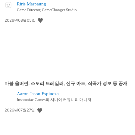
Riris Marpaung
Game Director, GameChanger Studio
공
2026년08월05일
개
일:
마블 울버린: 스토리 트레일러, 신규 아트, 작곡가 정보 등 공개
Aaron Jason Espinoza
Insomniac Games의 시니어 커뮤니티 매니저
공
2026년07월27일
개
일: