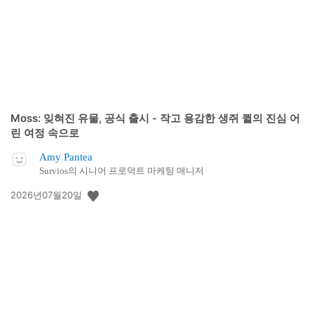
Moss: 잊혀진 유물, 공식 출시 - 작고 용감한 생쥐 퀼의 진심 어
린 여정 속으로
Amy Pantea
Survios의 시니어 프로덕트 마케팅 매니저
공
2026년07월20일
개
일: