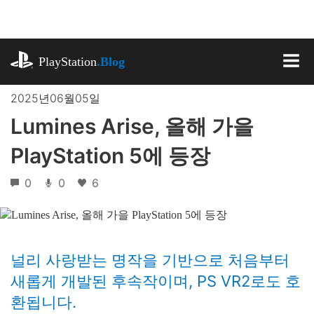
기
사
로
playstation.com
건
PlayStation
.Blog
너
MEN
뛰
2025년06월05일
기
Lumines Arise, 올해 가을
PlayStation 5에 등장
0
0
6
널리 사랑받는 명작을 기반으로 처음부터
새롭게 개발된 후속작이며, PS VR2로도 호
환됩니다.