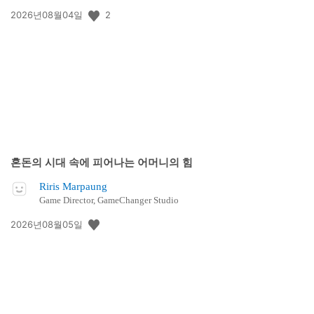
공
2
2026년08월04일
개
일:
혼돈의 시대 속에 피어나는 어머니의 힘
Riris Marpaung
Game Director, GameChanger Studio
공
2026년08월05일
개
일: