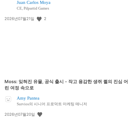
Juan Carlos Moya
CE, Pdpartid Games
공
2
2026년07월21일
개
일:
Moss: 잊혀진 유물, 공식 출시 - 작고 용감한 생쥐 퀼의 진심 어
린 여정 속으로
Amy Pantea
Survios의 시니어 프로덕트 마케팅 매니저
공
2026년07월20일
개
일: