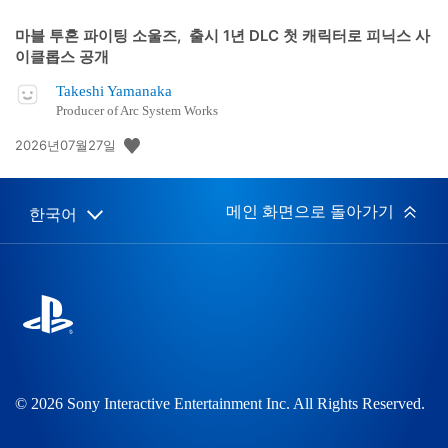
마블 투혼 파이팅 소울즈, 출시 1년 DLC 첫 캐릭터로 피닉스 사
이클롭스 공개
Takeshi Yamanaka
Producer of Arc System Works
공
2026년07월27일
개
일:
메인 화면으로 돌아가기
한국어
Select
Current
a
region:
region
© 2026 Sony Interactive Entertainment Inc. All Rights Reserved.