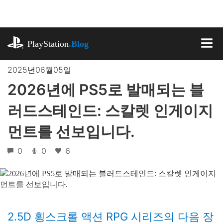
기
사
로
playstation.com
건
PlayStation
.Blog
너
MEN
뛰
2025년06월05일
기
2026년에 PS5로 발매되는 블
러드스테인드: 스칼렛 인게이지
먼트를 선보입니다.
0
0
6
2.5D 횡스크롤 액션 RPG 시리즈의 다음 장