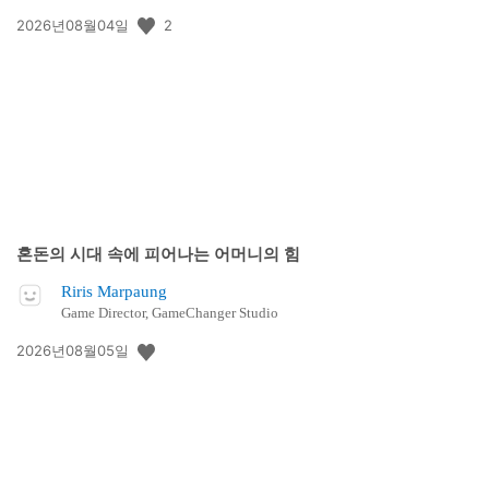
공
2
2026년08월04일
개
일:
혼돈의 시대 속에 피어나는 어머니의 힘
Riris Marpaung
Game Director, GameChanger Studio
공
2026년08월05일
개
일: