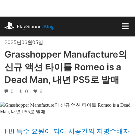
기
사
로
playstation.com
건
PlayStation
.Blog
너
MEN
뛰
2025년06월05일
기
Grasshopper Manufacture의
신규 액션 타이틀 Romeo is a
Dead Man, 내년 PS5로 발매
0
0
6
FBI 특수 요원이 되어 시공간의 지명수배자