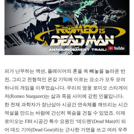
Play
Video
피가 난무하는 액션, 플레이어의 혼을 쏙 빼놓을 놀라운 반
전, 그리고 전형적인 온갖 기믹에 이르는 요소가 모두 모여
하나의 게임을 이루었습니다. 우리의 영웅 로미오 스타게이
저(Romeo Stargazer)는 삶과 죽음 사이에 갇힌 인물입니다.
한 천재 과학자가 장난삼아 시공간 연속체를 깨뜨리는 시간
역설을 만드는 바람에 간신히 목숨을 건질 수 있었죠. 이제
로미오는 FBI 시공간 특수 요원인 ‘데드맨'(Dead Man)이 되
어 데드 기어(Dead Gear)라는 근사한 가면을 쓰고 여러 우주