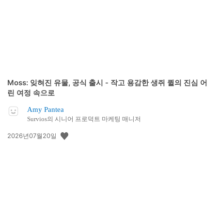
Moss: 잊혀진 유물, 공식 출시 - 작고 용감한 생쥐 퀼의 진심 어
린 여정 속으로
Amy Pantea
Survios의 시니어 프로덕트 마케팅 매니저
공
2026년07월20일
개
일: