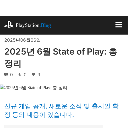
기
사
로
playstation.com
건
PlayStation
.Blog
너
MEN
뛰
2025년06월06일
기
2025년 6월 State of Play: 총
정리
0
0
9
신규 게임 공개, 새로운 소식 및 출시일 확
정 등의 내용이 있습니다.