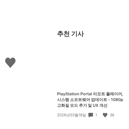
추천 기사
좋
아
요
하
기
PlayStation Portal 리모트 플레이어,
시스템 소프트웨어 업데이트 - 1080p
고화질 모드 추가 및 UX 개선
공
1
36
2026년03월18일
개
일: