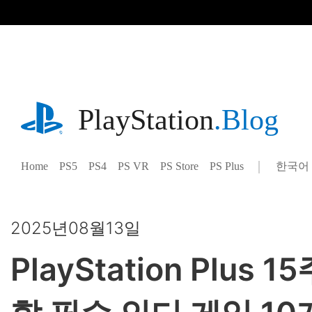
기
사
로
건
너
뛰
기
playstation.com
PlayStation
.Blog
Home
PS5
PS4
PS VR
PS Store
PS Plus
한국어
Select
Current
a
region:
region
2025년08월13일
PlayStation Plu