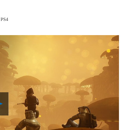
, PS4
Play
Video