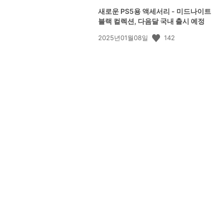
새로운 PS5용 액세서리 - 미드나이트
블랙 컬렉션, 다음달 국내 출시 예정
공
142
2025년01월08일
개
일: