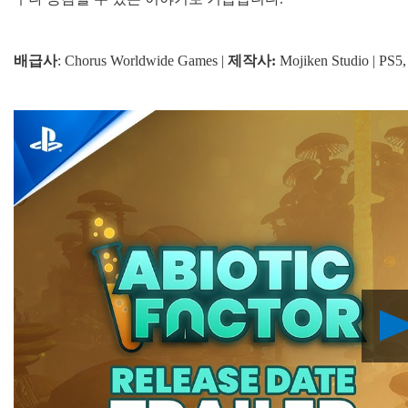
배급사
: Chorus Worldwide Games |
제작사:
Mojiken Studio | PS5