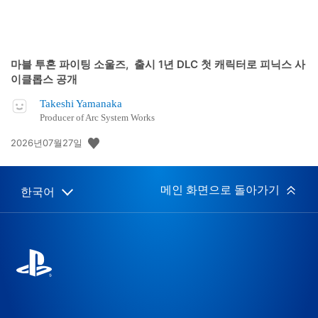
마블 투혼 파이팅 소울즈, 출시 1년 DLC 첫 캐릭터로 피닉스 사
이클롭스 공개
Takeshi Yamanaka
Producer of Arc System Works
공
2026년07월27일
개
일:
메인 화면으로 돌아가기
한국어
Select
Current
a
region:
region