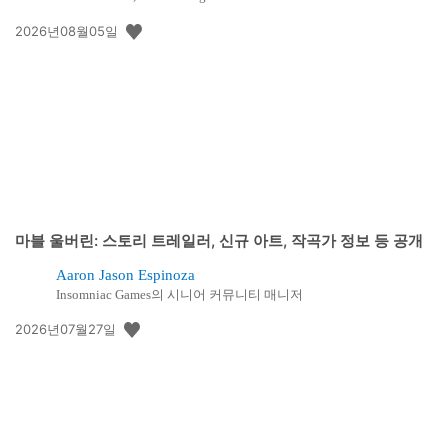
공
2026년08월05일
개
일:
마블 울버린: 스토리 트레일러, 신규 아트, 작곡가 정보 등 공개
Aaron Jason Espinoza
Insomniac Games의 시니어 커뮤니티 매니저
공
2026년07월27일
개
일: