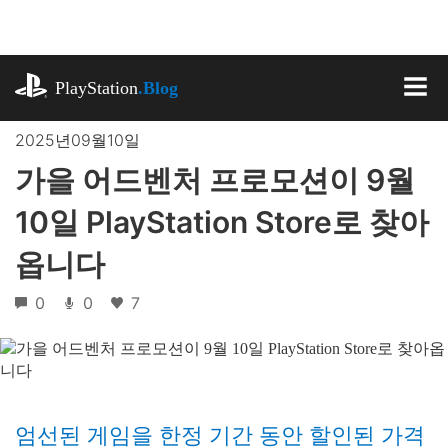
기
사
로
playstation.com
건
PlayStation
.Blog
너
MEN
뛰
2025년09월10일
기
가을 어드벤처 프로모션이 9월
10일 PlayStation Store로 찾아
옵니다
0
0
7
엄선된 게임을 한정 기간 동안 할인된 가격