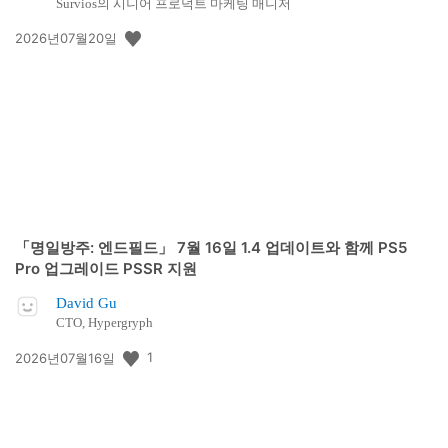
Survios의 시니어 프로덕트 마케팅 매니저
공
2026년07월20일
개
일:
「명일방주: 엔드필드」 7월 16일 1.4 업데이트와 함께 PS5
Pro 업그레이드 PSSR 지원
David Gu
CTO, Hypergryph
공
1
2026년07월16일
개
일: