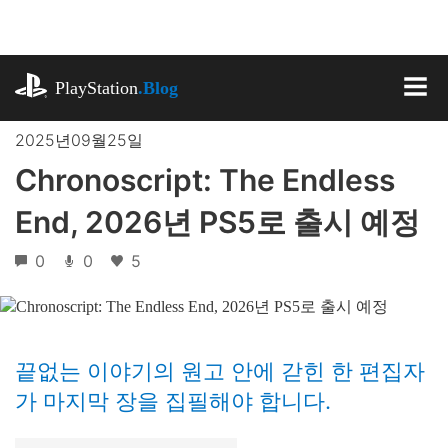
기
사
로
playstation.com
건
PlayStation
.Blog
너
MEN
뛰
2025년09월25일
기
Chronoscript: The Endless
End, 2026년 PS5로 출시 예정
0
0
5
끝없는 이야기의 원고 안에 갇힌 한 편집자
가 마지막 장을 집필해야 합니다.