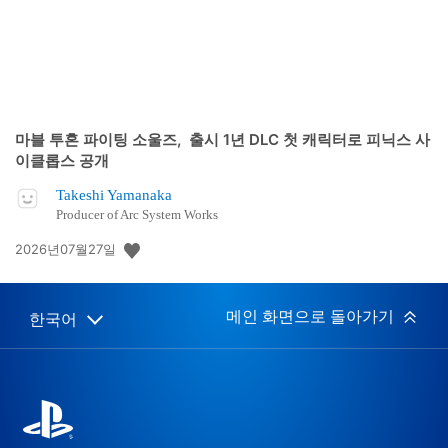
마블 투혼 파이팅 소울즈, 출시 1년 DLC 첫 캐릭터로 피닉스 사
이클롭스 공개
Takeshi Yamanaka
Producer of Arc System Works
공
2026년07월27일
개
일:
메인 화면으로 돌아가기
한국어
Select
Current
a
region:
region