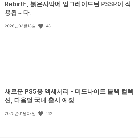
Rebirth, 붉은사막에 업그레이드된 PSSR이 적
용됩니다.
공
43
2026년03월18일
개
일:
새로운 PS5용 액세서리 - 미드나이트 블랙 컬렉
션, 다음달 국내 출시 예정
공
142
2025년01월08일
개
일: