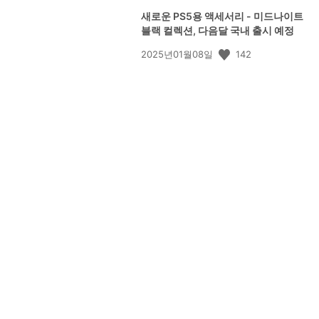
새로운 PS5용 액세서리 - 미드나이트
블랙 컬렉션, 다음달 국내 출시 예정
공
142
2025년01월08일
개
일: