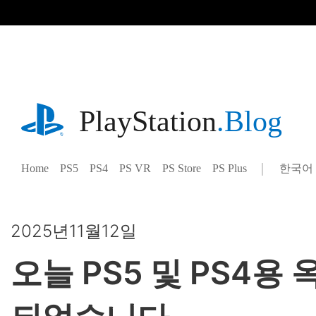
기
사
로
건
너
뛰
기
playstation.com
PlayStation
.Blog
Home
PS5
PS4
PS VR
PS Store
PS Plus
한국어
Select
Current
a
region:
region
2025년11월12일
오늘 PS5 및 PS4용