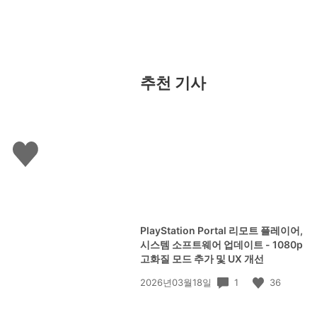
추천 기사
좋
아
요
하
기
PlayStation Portal 리모트 플레이어,
시스템 소프트웨어 업데이트 - 1080p
고화질 모드 추가 및 UX 개선
공
1
36
2026년03월18일
개
일: