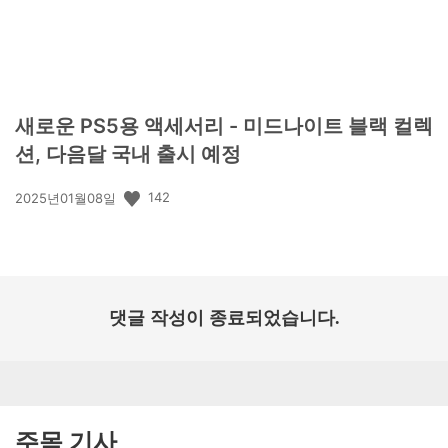
새로운 PS5용 액세서리 - 미드나이트 블랙 컬렉
션, 다음달 국내 출시 예정
공
142
2025년01월08일
개
일:
댓글 작성이 종료되었습니다.
주목 기사