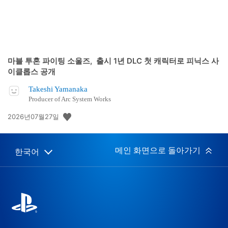
마블 투혼 파이팅 소울즈, 출시 1년 DLC 첫 캐릭터로 피닉스 사
이클롭스 공개
Takeshi Yamanaka
Producer of Arc System Works
공
2026년07월27일
개
일:
메인 화면으로 돌아가기
한국어
Select
Current
a
region:
region