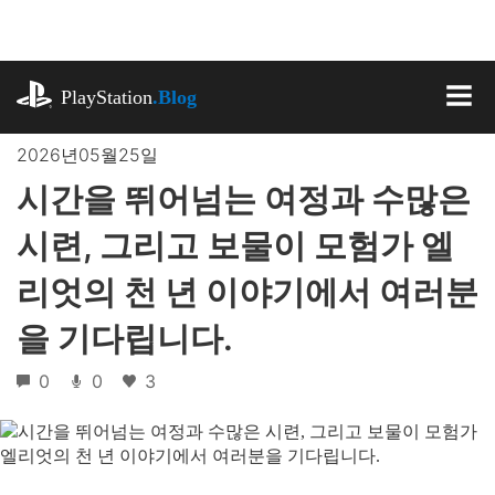
기
사
로
playstation.com
건
PlayStation
.Blog
너
MEN
뛰
2026년05월25일
기
시간을 뛰어넘는 여정과 수많은
시련, 그리고 보물이 모험가 엘
리엇의 천 년 이야기에서 여러분
을 기다립니다.
0
0
3