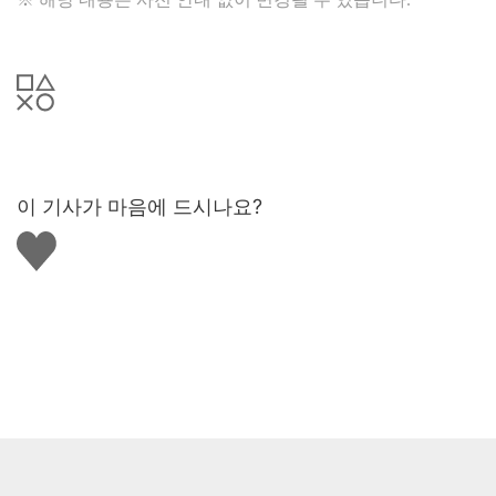
a
g
e
이 기사가 마음에 드시나요?
좋
아
요
하
기