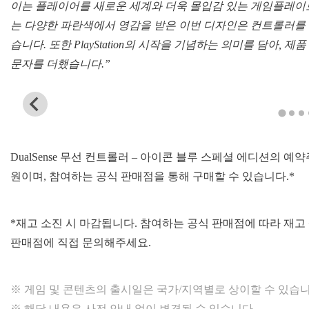
이는 플레이어를 새로운 세계와 더욱 몰입감 있는 게임플레이로 이
는 다양한 파란색에서 영감을 받은 이번 디자인은 컨트롤러를
습니다. 또한 PlayStation의 시작을 기념하는 의미를 담아
문자를 더했습니다.”
V
i
e
w
DualSense 무선 컨트롤러 – 아이콘 블루 스페셜 에디션의 예
a
n
원이며, 참여하는 공식 판매점을 통해 구매할 수 있습니다.*
d
d
o
w
*재고 소진 시 마감됩니다. 참여하는 공식 판매점에 따라 재고
n
판매점에 직접 문의해주세요.
l
o
a
d
※ 게임 및 콘텐츠의 출시일은 국가/지역별로 상이할 수 있습니
i
m
※ 해당 내용은 사전 안내 없이 변경될 수 있습니다.