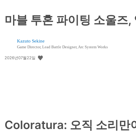
마블 투혼 파이팅 소울즈,
Kazuto Sekine
Game Director, Lead Battle Designer, Arc System Works
공
2026년07월22일
개
일:
Coloratura: 오직 