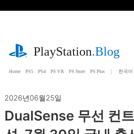
기
사
로
건
너
뛰
기
playstation.com
PlayStation
.Blog
Home
PS5
PS4
PS VR
PS Store
PS Plus
한국어
Select
Current
a
region:
region
2026년06월25일
DualSense 무선 