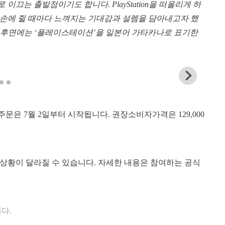
끄는 출발점이기도 합니다. PlayStation을 떠올리게 하
 손에 쥘 때마다 느껴지는 기대감과 설렘을 담아내고자 했
, 제품 후면에는 ‘플레이스테이션’을 일본어 가타카나로 표기한
V
i
e
w
약주문은 7월 2일부터 시작됩니다. 권장소비자가격은 129,000
a
n
d
d
o
w
 상황이 달라질 수 있습니다. 자세한 내용은 참여하는 공식
n
l
o
a
d
다.
i
m