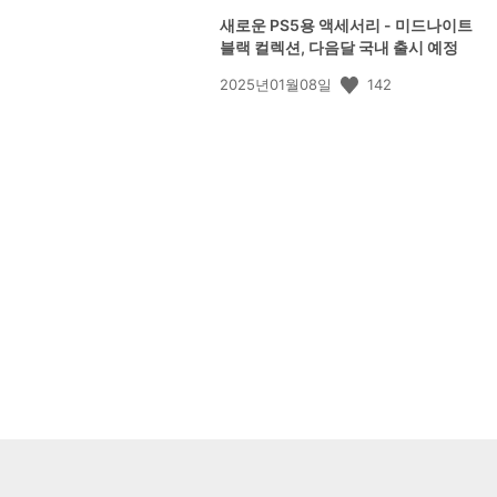
새로운 PS5용 액세서리 - 미드나이트
블랙 컬렉션, 다음달 국내 출시 예정
공
142
2025년01월08일
개
일: