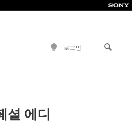
로그인
검
색
스페셜 에디