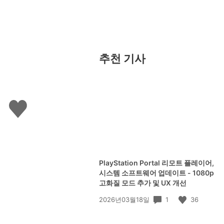
추천 기사
좋
아
요
하
기
PlayStation Portal 리모트 플레이어,
시스템 소프트웨어 업데이트 - 1080p
고화질 모드 추가 및 UX 개선
공
1
36
2026년03월18일
개
일: