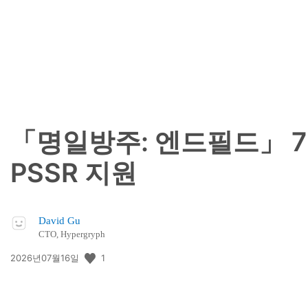
개
일:
「명일방주: 엔드필드」 7월
PSSR 지원
David Gu
CTO, Hypergryph
공
1
2026년07월16일
개
일: