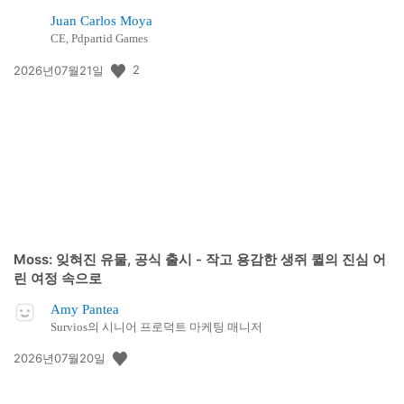
Juan Carlos Moya
CE, Pdpartid Games
공
2
2026년07월21일
개
일:
Moss: 잊혀진 유물, 공식 출시 - 작고 용감한 생쥐 퀼의 진심 어
린 여정 속으로
Amy Pantea
Survios의 시니어 프로덕트 마케팅 매니저
공
2026년07월20일
개
일: