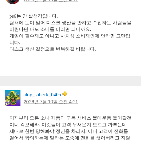
ps6는 안 살생각입니다.
탐욕에 눈이 멀어 디스크 생산을 안하고 수집하는 사람들을
버린다면 나도 소니를 버리면 되니까요.
게임이 필수재도 아니고 사치성 소비재인데 안하면 그만입
니다.
디스크 생산 결정으로 번복하길 바랍니다.
aloy_sobeck_0405
2026년 7월 10일 오전 4:21
이제부터 모든 소니 제품과 구독 서비스 불매운동 들어갈것
이니 각오해라. 이것들이 고객 무서운지 모르고 까부는데
제대로 한번 망해봐야 정신을 차리지. 어디 고객이 전화를
걸어서 항의하는데 말하는 도중에 전화를 끊어버리고 지랄