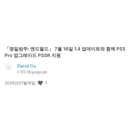
「명일방주: 엔드필드」 7월 16일 1.4 업데이트와 함께 PS5
Pro 업그레이드 PSSR 지원
David Gu
CTO, Hypergryph
공
1
2026년07월16일
개
일: