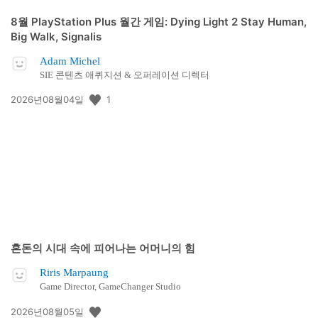
8월 PlayStation Plus 월간 게임: Dying Light 2 Stay Human,
Big Walk, Signalis
Adam Michel
SIE 콘텐츠 애퀴지션 & 오퍼레이션 디렉터
공
1
2026년08월04일
개
일:
혼돈의 시대 속에 피어나는 어머니의 힘
Riris Marpaung
Game Director, GameChanger Studio
공
2026년08월05일