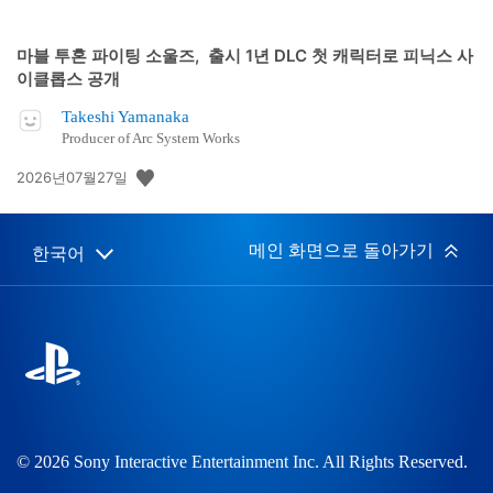
마블 투혼 파이팅 소울즈, 출시 1년 DLC 첫 캐릭터로 피닉스 사
이클롭스 공개
Takeshi Yamanaka
Producer of Arc System Works
공
2026년07월27일
개
일:
메인 화면으로 돌아가기
한국어
Select
Current
a
region:
region
© 2026 Sony Interactive Entertainment Inc. All Rights Reserved.