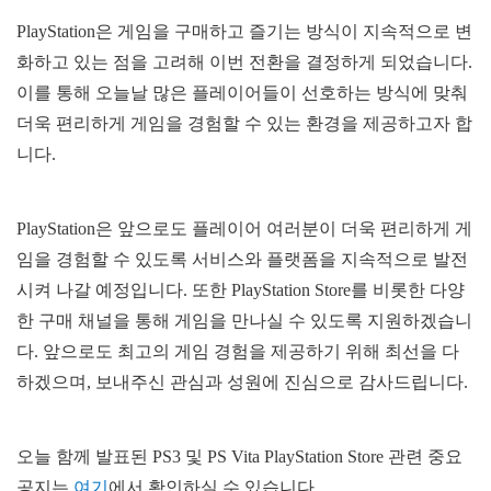
PlayStation은 게임을 구매하고 즐기는 방식이 지속적으로 변
화하고 있는 점을 고려해 이번 전환을 결정하게 되었습니다.
이를 통해 오늘날 많은 플레이어들이 선호하는 방식에 맞춰
더욱 편리하게 게임을 경험할 수 있는 환경을 제공하고자 합
니다.
PlayStation은 앞으로도 플레이어 여러분이 더욱 편리하게 게
임을 경험할 수 있도록 서비스와 플랫폼을 지속적으로 발전
시켜 나갈 예정입니다. 또한 PlayStation Store를 비롯한 다양
한 구매 채널을 통해 게임을 만나실 수 있도록 지원하겠습니
다. 앞으로도 최고의 게임 경험을 제공하기 위해 최선을 다
하겠으며, 보내주신 관심과 성원에 진심으로 감사드립니다.
오늘 함께 발표된 PS3 및 PS Vita PlayStation Store 관련 중요
공지는
여기
에서 확인하실 수 있습니다.