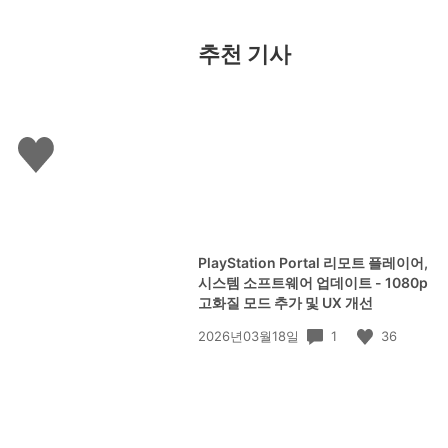
추천 기사
좋
아
요
하
기
PlayStation Portal 리모트 플레이어,
시스템 소프트웨어 업데이트 - 1080p
고화질 모드 추가 및 UX 개선
공
1
36
2026년03월18일
개
일: