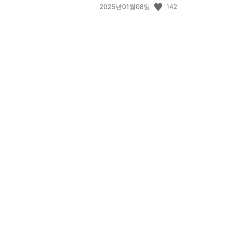
공
142
2025년01월08일
개
일:
View
and
download
image