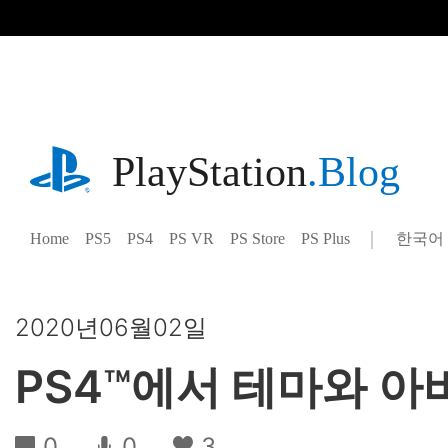
기
사
로
건
너
뛰
기
playstation.com
PlayStation
.Blog
Home
PS5
PS4
PS VR
PS Store
PS Plus
한국어
Select
Current
a
region:
region
2020년06월02일
PS4™에서 테마와 
0
0
3