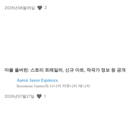
공
2
2026년08월05일
개
일:
마블 울버린: 스토리 트레일러, 신규 아트, 작곡가 정보 등 공개
Aaron Jason Espinoza
Insomniac Games의 시니어 커뮤니티 매니저
공
1
2026년07월27일
개
일: