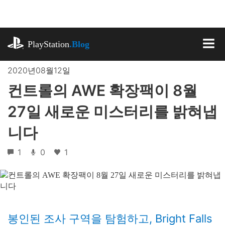
기
사
로
playstation.com
건
PlayStation
.Blog
너
MEN
뛰
2020년08월12일
기
컨트롤의 AWE 확장팩이 8월
27일 새로운 미스터리를 밝혀냅
니다
1
0
1
봉인된 조사 구역을 탐험하고, Bright Falls