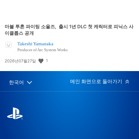
마블 투혼 파이팅 소울즈, 출시 1년 DLC 첫 캐릭터로 피닉스 사
이클롭스 공개
Takeshi Yamanaka
Producer of Arc System Works
공
1
2026년07월27일
개
일:
메인 화면으로 돌아가기
한국어
Select
Current
a
region:
region