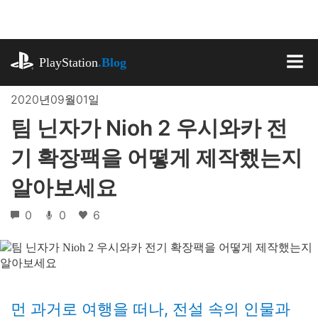
기
사
로
playstation.com
건
PlayStation
.Blog
너
MEN
뛰
2020년09월01일
기
팀 닌자가 Nioh 2 우시와카 전
기 확장팩을 어떻게 제작했는지
알아보세요
0
0
6
먼 과거로 여행을 떠나, 전설 속의 인물과