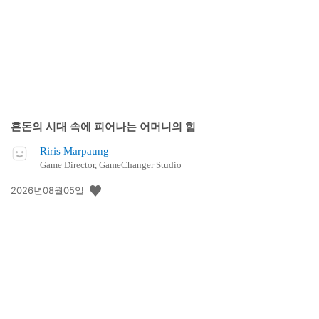
일:
혼돈의 시대 속에 피어나는 어머니의 힘
Riris Marpaung
Game Director, GameChanger Studio
공
2026년08월05일
개
일: