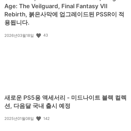
Age: The Veilguard, Final Fantasy VII
Rebirth, 붉은사막에 업그레이드된 PSSR이 적
용됩니다.
공
43
2026년03월18일
개
일:
새로운 PS5용 액세서리 - 미드나이트 블랙 컬렉
션, 다음달 국내 출시 예정
공
142
2025년01월08일
개
일: