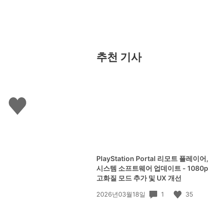
추천 기사
좋
아
요
하
기
PlayStation Portal 리모트 플레이어,
시스템 소프트웨어 업데이트 - 1080p
고화질 모드 추가 및 UX 개선
공
1
35
2026년03월18일
개
일: