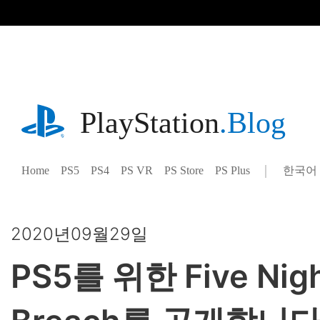
기
사
로
건
너
뛰
기
playstation.com
PlayStation
.Blog
Home
PS5
PS4
PS VR
PS Store
PS Plus
한국어
Select
Current
a
region:
region
2020년09월29일
PS5를 위한 Five Night