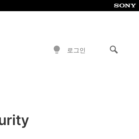
로그인
검
색
rity