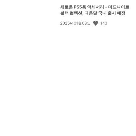
새로운 PS5용 액세서리 - 미드나이트
블랙 컬렉션, 다음달 국내 출시 예정
공
143
2025년01월08일
개
일: