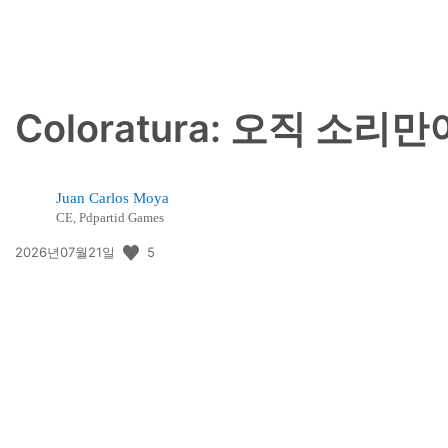
Coloratura: 오직 
Juan Carlos Moya
CE, Pdpartid Games
공
5
2026년07월21일
개
일: