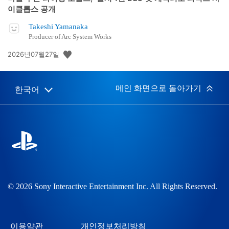
이클롭스 공개
Takeshi Yamanaka
Producer of Arc System Works
공
2026년07월27일
개
일:
메인 화면으로 돌아가기
한국어
Select
Current
a
region:
region
© 2026 Sony Interactive Entertainment Inc. All Rights Reserved.
이용약관
개인정보처리방침