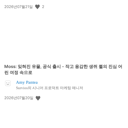
공
2
2026년07월21일
개
일:
Moss: 잊혀진 유물, 공식 출시 - 작고 용감한 생쥐 퀼의 진심 어
린 여정 속으로
Amy Pantea
Survios의 시니어 프로덕트 마케팅 매니저
공
2026년07월20일
개
일: