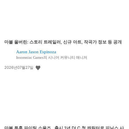
마블 울버린: 스토리 트레일러, 신규 아트, 작곡가 정보 등 공개
Aaron Jason Espinoza
Insomniac Games의 시니어 커뮤니티 매니저
공
2026년07월27일
개
일:
마블 투혼 파이팅 소울즈, 출시 1년 DLC 첫 캐릭터로 피닉스 사