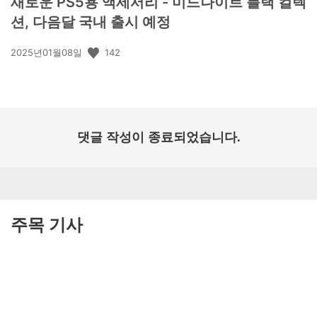
새로운 PS5용 액세서리 - 미드나이트 블랙 컬렉
션, 다음달 국내 출시 예정
공
142
2025년01월08일
개
일:
댓글 작성이 종료되었습니다.
주목 기사