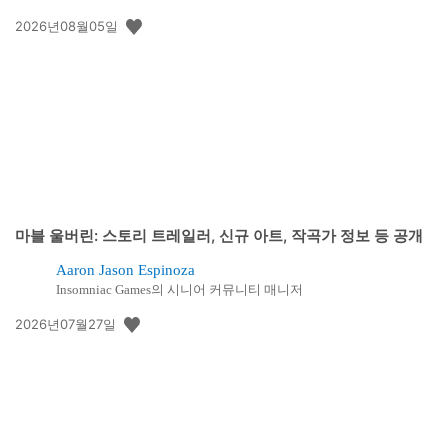
공
2026년08월05일
개
일:
마블 울버린: 스토리 트레일러, 신규 아트, 작곡가 정보 등 공개
Aaron Jason Espinoza
Insomniac Games의 시니어 커뮤니티 매니저
공
2026년07월27일
개
일: