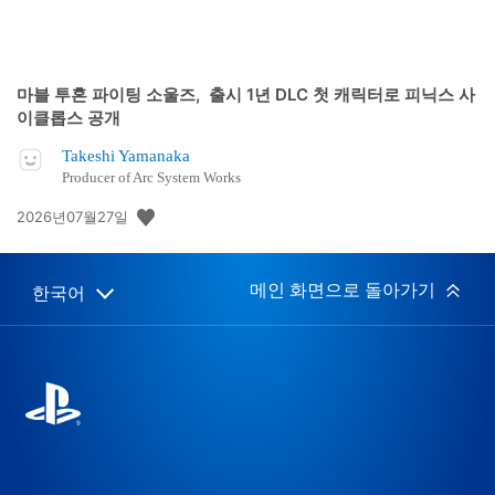
마블 투혼 파이팅 소울즈, 출시 1년 DLC 첫 캐릭터로 피닉스 사
이클롭스 공개
Takeshi Yamanaka
Producer of Arc System Works
공
2026년07월27일
개
일:
메인 화면으로 돌아가기
한국어
Select
Current
a
region:
region