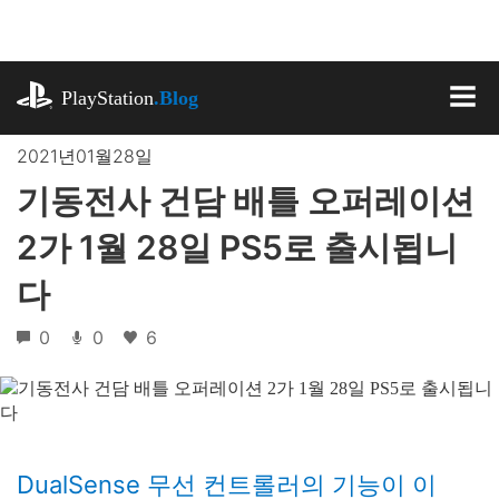
기
사
로
playstation.com
건
PlayStation
.Blog
너
MEN
뛰
2021년01월28일
기
기동전사 건담 배틀 오퍼레이션
2가 1월 28일 PS5로 출시됩니
다
0
0
6
DualSense 무선 컨트롤러의 기능이 이