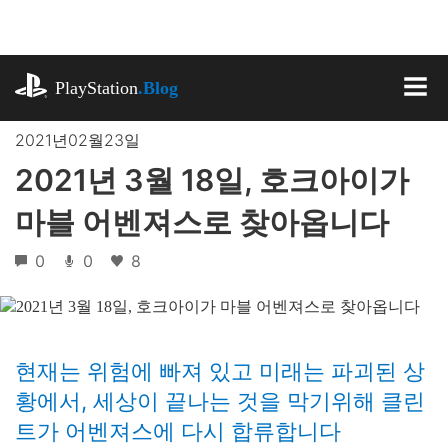
기
사
로
playstation.com
건
PlayStation
.Blog
너
MEN
뛰
2021년02월23일
기
2021년 3월 18일, 호크아이가
마블 어벤져스로 찾아옵니다
0
0
8
현재는 위험에 빠져 있고 미래는 파괴된 상
황에서, 세상이 끝나는 것을 막기위해 클린
트가 어벤져스에 다시 합류합니다