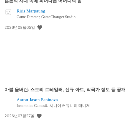
혼돈의 시대 속에 피어나는 어머니의 힘
Riris Marpaung
Game Director, GameChanger Studio
공
2026년08월05일
개
일:
마블 울버린: 스토리 트레일러, 신규 아트, 작곡가 정보 등 공개
Aaron Jason Espinoza
Insomniac Games의 시니어 커뮤니티 매니저
공
2026년07월27일
개
일: