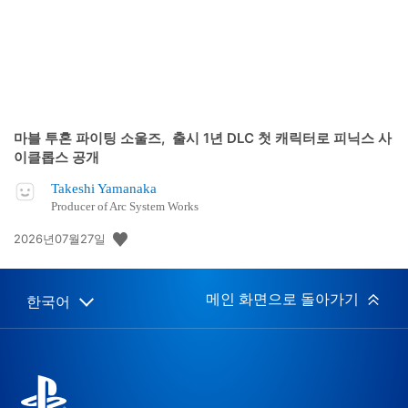
마블 투혼 파이팅 소울즈, 출시 1년 DLC 첫 캐릭터로 피닉스 사
이클롭스 공개
Takeshi Yamanaka
Producer of Arc System Works
공
2026년07월27일
개
일:
메인 화면으로 돌아가기
한국어
Select
Current
a
region:
region