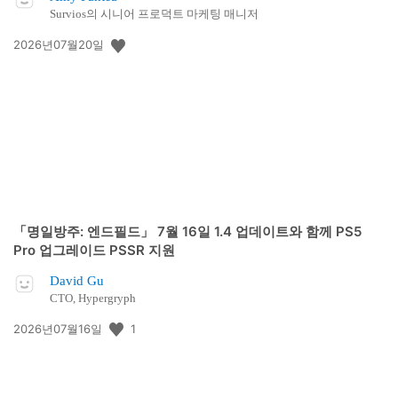
Survios의 시니어 프로덕트 마케팅 매니저
공
2026년07월20일
개
일:
「명일방주: 엔드필드」 7월 16일 1.4 업데이트와 함께 PS5
Pro 업그레이드 PSSR 지원
David Gu
CTO, Hypergryph
공
1
2026년07월16일
개
일: