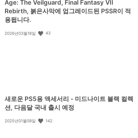
Age: The Veilguard, Final Fantasy VII
Rebirth, 붉은사막에 업그레이드된 PSSR이 적
용됩니다.
공
43
2026년03월18일
개
일:
새로운 PS5용 액세서리 - 미드나이트 블랙 컬렉
션, 다음달 국내 출시 예정
공
142
2025년01월08일
개
일: