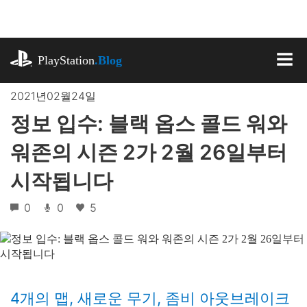
기
사
로
playstation.com
건
PlayStation
.Blog
너
MEN
뛰
2021년02월24일
기
정보 입수: 블랙 옵스 콜드 워와
워존의 시즌 2가 2월 26일부터
시작됩니다
0
0
5
4개의 맵, 새로운 무기, 좀비 아웃브레이크