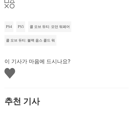
PS4
PS5
콜 오브 듀티: 모던 워페어
콜 오브 듀티: 블랙 옵스 콜드 워
이 기사가 마음에 드시나요?
좋
아
요
하
기
추천 기사