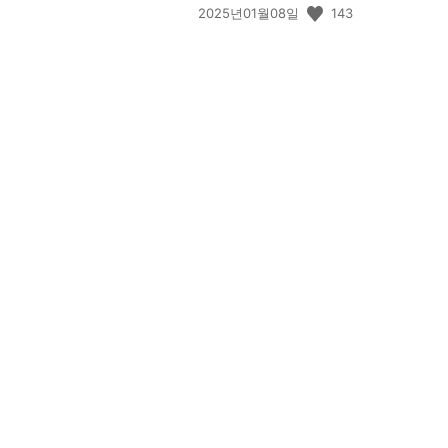
공
143
2025년01월08일
개
일:
View
and
download