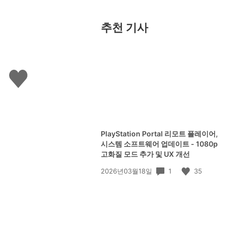
추천 기사
좋
아
요
하
기
PlayStation Portal 리모트 플레이어,
시스템 소프트웨어 업데이트 - 1080p
고화질 모드 추가 및 UX 개선
공
1
35
2026년03월18일
개
일: