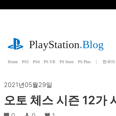
기
사
로
건
너
뛰
기
playstation.com
PlayStation
.Blog
Home
PS5
PS4
PS VR
PS Store
PS Plus
한국어
Select
Current
a
region:
region
2021년05월29일
오토 체스 시즌 12
0
0
1