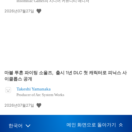
Insomniac Games의 시니어 커뮤니티 매니저
공
2026년07월27일
개
일:
마블 투혼 파이팅 소울즈, 출시 1년 DLC 첫 캐릭터로 피닉스 사
이클롭스 공개
Takeshi Yamanaka
Producer of Arc System Works
공
2026년07월27일
개
일:
메인 화면으로 돌아가기
한국어
Select
Current