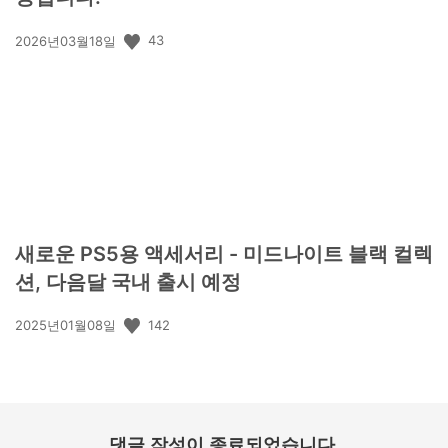
공
43
2026년03월18일
개
일:
새로운 PS5용 액세서리 - 미드나이트 블랙 컬렉
션, 다음달 국내 출시 예정
공
142
2025년01월08일
개
일:
댓글 작성이 종료되었습니다.