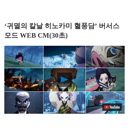
‘귀멸의 칼날 히노카미 혈풍담’ 버서스
모드 WEB CM(30초)
Play
Video