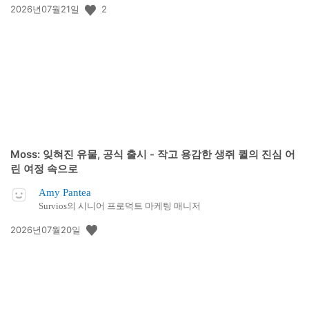
공
2
2026년07월21일
개
일:
Moss: 잊혀진 유물, 공식 출시 - 작고 용감한 생쥐 퀼의 진심 어
린 여정 속으로
Amy Pantea
Survios의 시니어 프로덕트 마케팅 매니저
공
2026년07월20일
개
일: