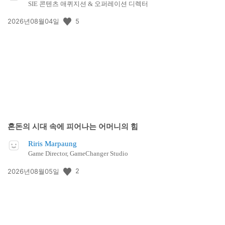
SIE 콘텐츠 애퀴지션 & 오퍼레이션 디렉터
공
5
2026년08월04일
개
일:
혼돈의 시대 속에 피어나는 어머니의 힘
Riris Marpaung
Game Director, GameChanger Studio
공
2
2026년08월05일
개
일: