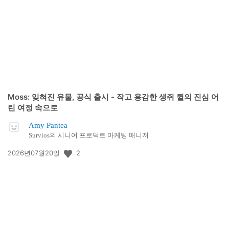
일:
Moss: 잊혀진 유물, 공식 출시 - 작고 용감한 생쥐 퀼의 진심 어
린 여정 속으로
Amy Pantea
Survios의 시니어 프로덕트 마케팅 매니저
공
2
2026년07월20일
개
일: