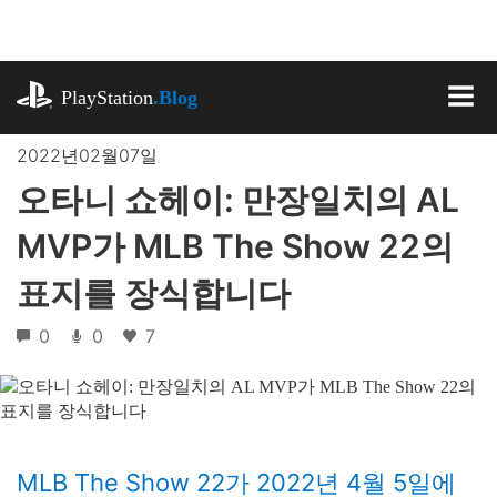
기
사
로
playstation.com
건
PlayStation
.Blog
너
MEN
뛰
2022년02월07일
기
오타니 쇼헤이: 만장일치의 AL
MVP가 MLB The Show 22의
표지를 장식합니다
0
0
7
MLB The Show 22가 2022년 4월 5일에