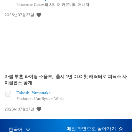
Insomniac Games의 시니어 커뮤니티 매니저
공
2026년07월27일
개
일:
마블 투혼 파이팅 소울즈, 출시 1년 DLC 첫 캐릭터로 피닉스 사
이클롭스 공개
Takeshi Yamanaka
Producer of Arc System Works
공
2026년07월27일
개
일:
메인 화면으로 돌아가기
한국어
Select
Current