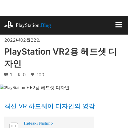
기
사
로
playstation.com
건
PlayStation
.Blog
너
MEN
뛰
2022년02월22일
기
PlayStation VR2용 헤드셋 디
자인
1
0
100
최신 VR 하드웨어 디자인의 영감
Hideaki Nishino