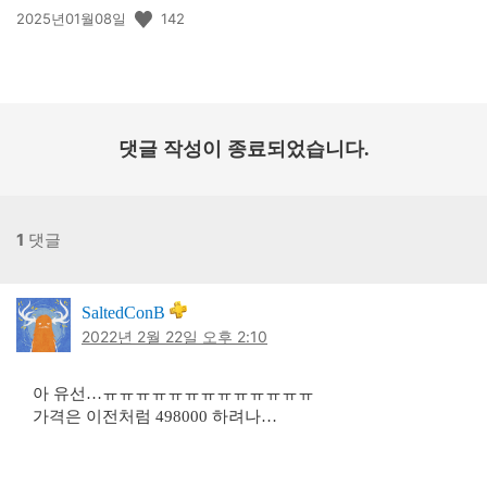
공
142
2025년01월08일
개
일:
댓글 작성이 종료되었습니다.
1
댓글
SaltedConB
2022년 2월 22일 오후 2:10
아 유선…ㅠㅠㅠㅠㅠㅠㅠㅠㅠㅠㅠㅠㅠ
가격은 이전처럼 498000 하려나…