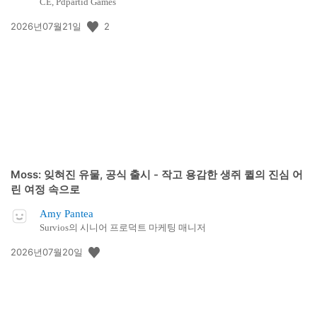
CE, Pdpartid Games
공
2
2026년07월21일
개
일:
Moss: 잊혀진 유물, 공식 출시 - 작고 용감한 생쥐 퀼의 진심 어
린 여정 속으로
Amy Pantea
Survios의 시니어 프로덕트 마케팅 매니저
공
2026년07월20일
개
일: