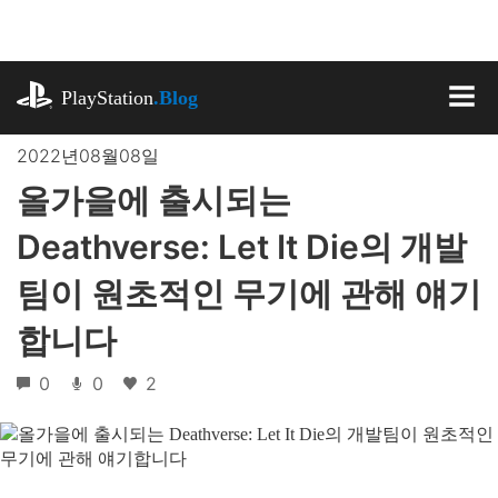
기
사
로
playstation.com
건
PlayStation
.Blog
너
MEN
뛰
2022년08월08일
기
올가을에 출시되는
Deathverse: Let It Die의 개발
팀이 원초적인 무기에 관해 얘기
합니다
0
0
2