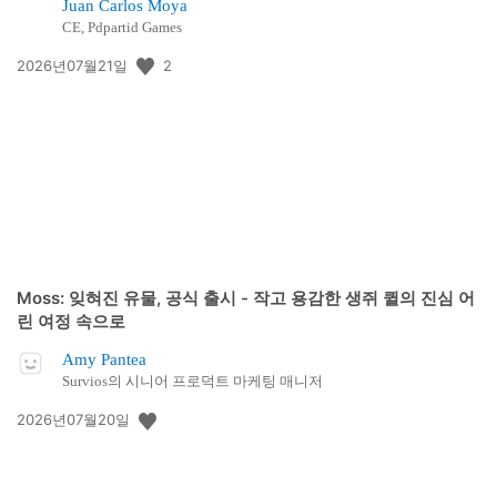
Juan Carlos Moya
CE, Pdpartid Games
공
2
2026년07월21일
개
일:
Moss: 잊혀진 유물, 공식 출시 - 작고 용감한 생쥐 퀼의 진심 어
린 여정 속으로
Amy Pantea
Survios의 시니어 프로덕트 마케팅 매니저
공
2026년07월20일
개
일: