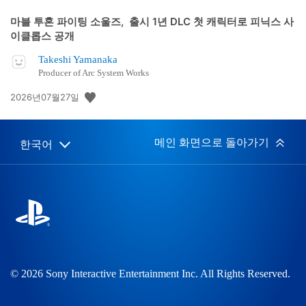
마블 투혼 파이팅 소울즈, 출시 1년 DLC 첫 캐릭터로 피닉스 사
이클롭스 공개
Takeshi Yamanaka
Producer of Arc System Works
공
2026년07월27일
개
일:
메인 화면으로 돌아가기
한국어
Select
Current
a
region:
region
© 2026 Sony Interactive Entertainment Inc. All Rights Reserved.