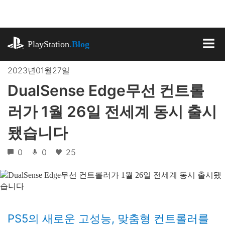
기
사
로
playstation.com
건
PlayStation
.Blog
너
MEN
뛰
2023년01월27일
기
DualSense Edge무선 컨트롤
러가 1월 26일 전세계 동시 출시
됐습니다
0
0
25
PS5의 새로운 고성능, 맞춤형 컨트롤러를