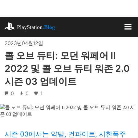
기
사
로
playstation.com
건
PlayStation
.Blog
너
MEN
뛰
2023년04월12일
기
콜 오브 듀티: 모던 워페어 II
2022 및 콜 오브 듀티 워존 2.0
시즌 03 업데이트
0
0
1
시즌 03에서는 약탈, 건파이트, 시한폭주