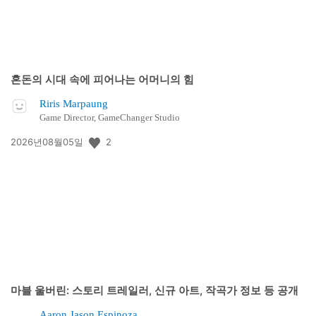
혼돈의 시대 속에 피어나는 어머니의 힘
Riris Marpaung
Game Director, GameChanger Studio
공
2
2026년08월05일
개
일:
마블 울버린: 스토리 트레일러, 신규 아트, 작곡가 정보 등 공개
Aaron Jason Espinoza