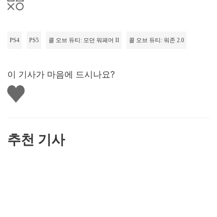
PS4
PS5
콜 오브 듀티: 모던 워페어 II
콜 오브 듀티: 워존 2.0
이 기사가 마음에 드시나요?
좋
아
요
하
기
추천 기사