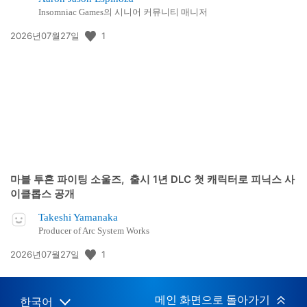
Insomniac Games의 시니어 커뮤니티 매니저
공
1
2026년07월27일
개
일:
마블 투혼 파이팅 소울즈, 출시 1년 DLC 첫 캐릭터로 피닉스 사
이클롭스 공개
Takeshi Yamanaka
Producer of Arc System Works
공
1
2026년07월27일
개
일:
메인 화면으로 돌아가기
한국어
Select
Current