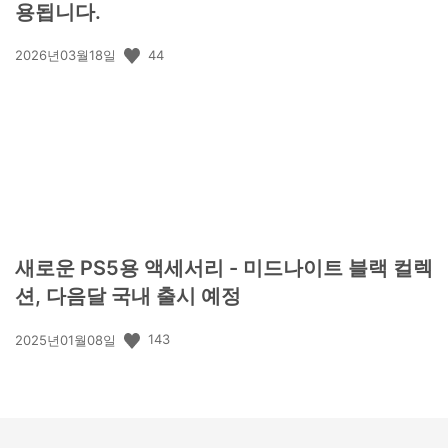
용됩니다.
공
44
2026년03월18일
개
일:
새로운 PS5용 액세서리 - 미드나이트 블랙 컬렉
션, 다음달 국내 출시 예정
공
143
2025년01월08일
개
일: