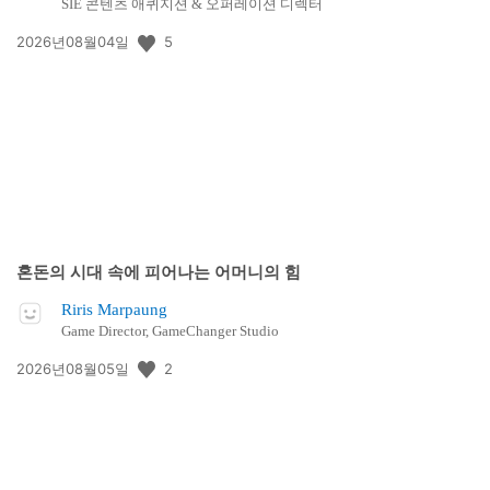
SIE 콘텐츠 애퀴지션 & 오퍼레이션 디렉터
공
5
2026년08월04일
개
일:
혼돈의 시대 속에 피어나는 어머니의 힘
Riris Marpaung
Game Director, GameChanger Studio
공
2
2026년08월05일
개
일: