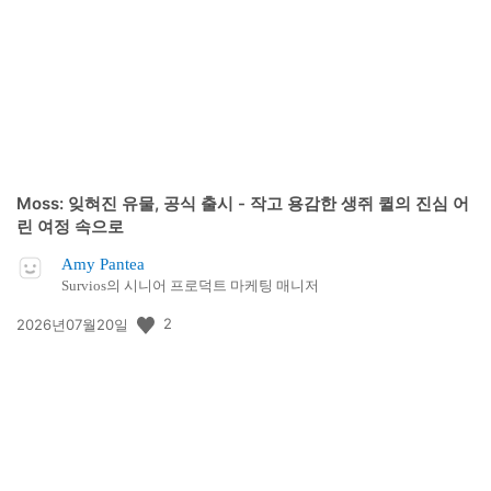
일:
Moss: 잊혀진 유물, 공식 출시 - 작고 용감한 생쥐 퀼의 진심 어
린 여정 속으로
Amy Pantea
Survios의 시니어 프로덕트 마케팅 매니저
공
2
2026년07월20일
개
일: