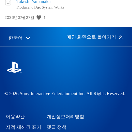
Takeshi Yamanaka
Producer of Arc System Works
공
1
2026년07월27일
개
일:
메인 화면으로 돌아가기
한국어
Select
Current
a
region:
region
© 2026 Sony Interactive Entertainment Inc. All Rights Reserved.
이용약관
개인정보처리방침
지적 재산권 표기
댓글 정책