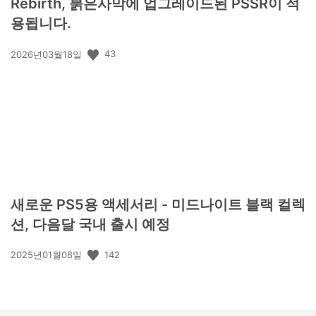
Rebirth, 붉은사막에 업그레이드된 PSSR이 적
용됩니다.
공
43
2026년03월18일
개
일:
새로운 PS5용 액세서리 - 미드나이트 블랙 컬렉
션, 다음달 국내 출시 예정
공
142
2025년01월08일
개
일: