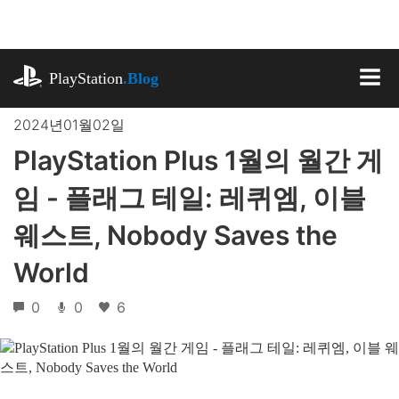
기
사
로
playstation.com
건
PlayStation
.Blog
너
MEN
뛰
2024년01월02일
기
PlayStation Plus 1월의 월간 게
임 - 플래그 테일: 레퀴엠, 이블
웨스트, Nobody Saves the
World
0
0
6