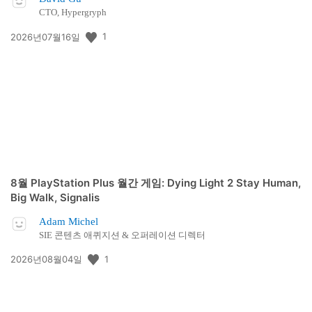
CTO, Hypergryph
공
1
2026년07월16일
개
일:
8월 PlayStation Plus 월간 게임: Dying Light 2 Stay Human,
Big Walk, Signalis
Adam Michel
SIE 콘텐츠 애퀴지션 & 오퍼레이션 디렉터
공
1
2026년08월04일
개
일: