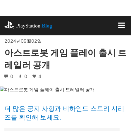
기
사
로
playstation.com
건
PlayStation
.Blog
너
MEN
뛰
2024년09월02일
기
아스트로봇 게임 플레이 출시 트
레일러 공개
0
0
4
더 많은 공지 사항과 비하인드 스토리 시리
즈를 확인해 보세요.