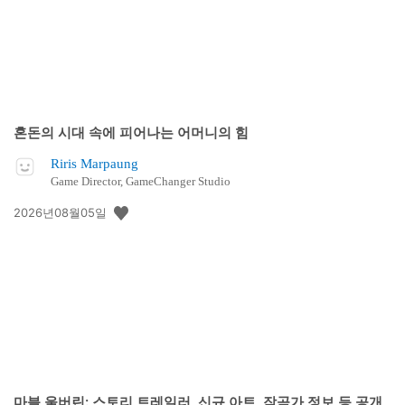
혼돈의 시대 속에 피어나는 어머니의 힘
Riris Marpaung
Game Director, GameChanger Studio
공
2026년08월05일
개
일:
마블 울버린: 스토리 트레일러, 신규 아트, 작곡가 정보 등 공개