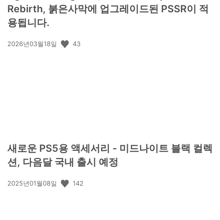
Rebirth, 붉은사막에 업그레이드된 PSSR이 적
용됩니다.
공
43
2026년03월18일
개
일:
새로운 PS5용 액세서리 - 미드나이트 블랙 컬렉
션, 다음달 국내 출시 예정
공
142
2025년01월08일
개
일: