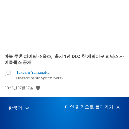
개
일:
마블 투혼 파이팅 소울즈, 출시 1년 DLC 첫 캐릭터로 피닉스 사
이클롭스 공개
Takeshi Yamanaka
Producer of Arc System Works
공
2026년07월27일
개
일:
메인 화면으로 돌아가기
한국어
Select
Current
a
region:
region