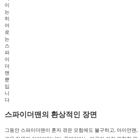
이
는
히
어
로
는
스
파
이
더
맨
뿐
입
니
다
스파이더맨의 환상적인 장면
그동안 스파이더맨이 혼자 겪은 모험에도 불구하고, 아이언맨, 토