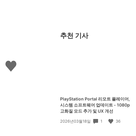
추천 기사
좋
아
요
하
기
PlayStation Portal 리모트 플레이어,
시스템 소프트웨어 업데이트 - 1080p
고화질 모드 추가 및 UX 개선
공
1
36
2026년03월18일
개
일: