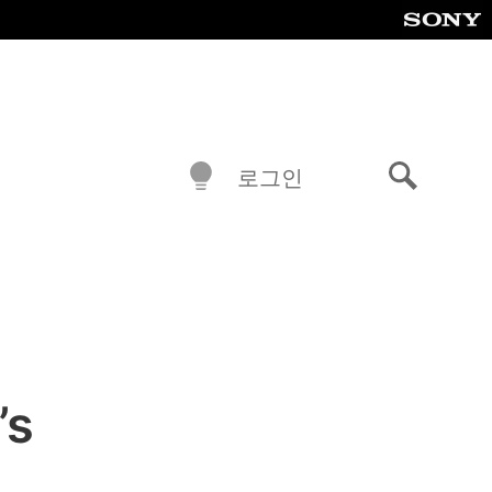
로그인
검
색
’s