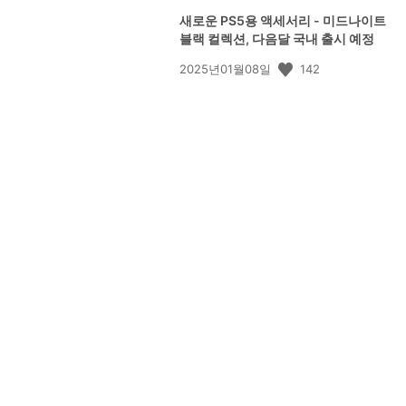
새로운 PS5용 액세서리 - 미드나이트
블랙 컬렉션, 다음달 국내 출시 예정
공
142
2025년01월08일
개
일: