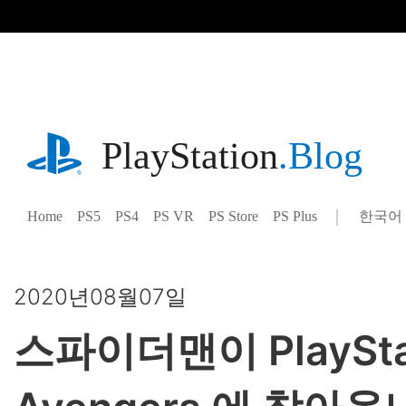
기
사
로
건
너
뛰
기
playstation.com
PlayStation
.Blog
Home
PS5
PS4
PS VR
PS Store
PS Plus
한국어
Select
Current
a
region:
region
2020년08월07일
스파이더맨이 PlayStat