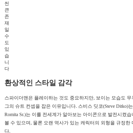
씬
큰
존
재
일
수
도
있
습
니
다
환상적인 스타일 감각
스파이더맨은 플레이하는 것도 중요하지만, 보이는 모습도 무
그의 슈트 컨셉을 잡은 이유입니다. 스비스 딧코(Steve Ditko
Romita Sr.)는 이를 전세계가 알아보는 아이콘으로 발전시
볼 수 있으며, 물론 오랜 역사가 있는 캐릭터의 외형을 규정한
다.