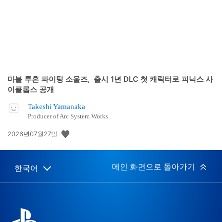
마블 투혼 파이팅 소울즈, 출시 1년 DLC 첫 캐릭터로 피닉스 사
이클롭스 공개
Takeshi Yamanaka
Producer of Arc System Works
공
2026년07월27일
개
일:
메인 화면으로 돌아가기
한국어
Select
Current
a
region:
region