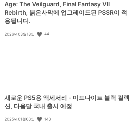
Age: The Veilguard, Final Fantasy VII
Rebirth, 붉은사막에 업그레이드된 PSSR이 적
용됩니다.
공
44
2026년03월18일
개
일:
새로운 PS5용 액세서리 - 미드나이트 블랙 컬렉
션, 다음달 국내 출시 예정
공
143
2025년01월08일
개
일: