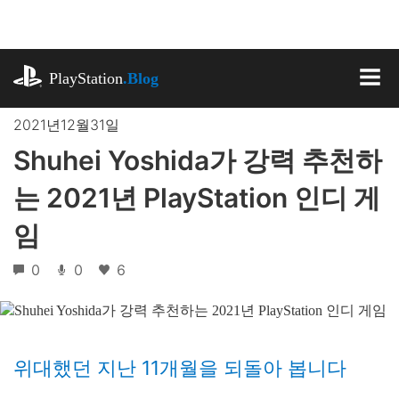
기
사
로
playstation.com
건
PlayStation
.Blog
너
MEN
뛰
2021년12월31일
기
Shuhei Yoshida가 강력 추천하
는 2021년 PlayStation 인디 게
임
0
0
6
위대했던 지난 11개월을 되돌아 봅니다