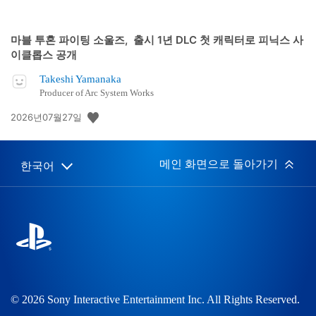
마블 투혼 파이팅 소울즈, 출시 1년 DLC 첫 캐릭터로 피닉스 사
이클롭스 공개
Takeshi Yamanaka
Producer of Arc System Works
공
2026년07월27일
개
일:
메인 화면으로 돌아가기
한국어
Select
Current
a
region:
region
© 2026 Sony Interactive Entertainment Inc. All Rights Reserved.