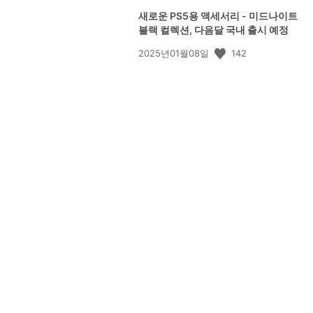
새로운 PS5용 액세서리 - 미드나이트
블랙 컬렉션, 다음달 국내 출시 예정
공
142
2025년01월08일
개
일: