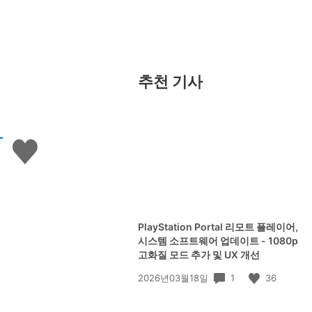
추천 기사
합
좋
아
요
하
기
PlayStation Portal 리모트 플레이어,
시스템 소프트웨어 업데이트 - 1080p
고화질 모드 추가 및 UX 개선
공
1
36
2026년03월18일
개
일: