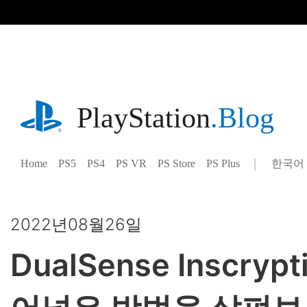
기
사
로
건
너
뛰
기
playstation.com
PlayStation
.Blog
Home
PS5
PS4
PS VR
PS Store
PS Plus
한국어
Select
Current
a
region:
region
2022년08월26일
DualSense Inscr