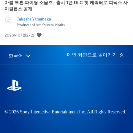
마블 투혼 파이팅 소울즈, 출시 1년 DLC 첫 캐릭터로 피닉스 사
이클롭스 공개
Takeshi Yamanaka
Producer of Arc System Works
공
2026년07월27일
개
일:
메인 화면으로 돌아가기
한국어
Select
Current
a
region:
region
© 2026 Sony Interactive Entertainment Inc. All Rights Reserved.