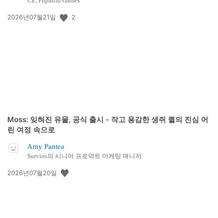
CE, Pdpartid Games
공
2
2026년07월21일
개
일:
Moss: 잊혀진 유물, 공식 출시 - 작고 용감한 생쥐 퀼의 진심 어
린 여정 속으로
Amy Pantea
Survios의 시니어 프로덕트 마케팅 매니저
공
2026년07월20일
개
일: