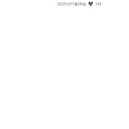
공
142
2025년01월08일
개
일: