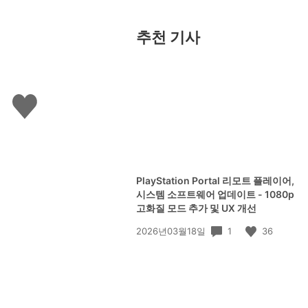
추천 기사
좋
아
요
하
기
PlayStation Portal 리모트 플레이어,
시스템 소프트웨어 업데이트 - 1080p
고화질 모드 추가 및 UX 개선
공
1
36
2026년03월18일
개
일: