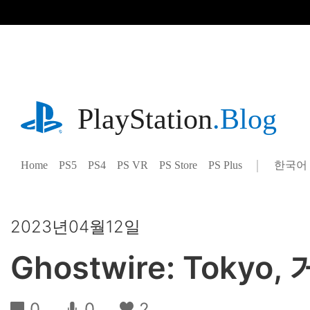
기
사
로
건
너
뛰
기
playstation.com
PlayStation
.Blog
Home
PS5
PS4
PS VR
PS Store
PS Plus
한국어
Select
Current
a
region:
region
2023년04월12일
Ghostwire: Tok
0
0
2