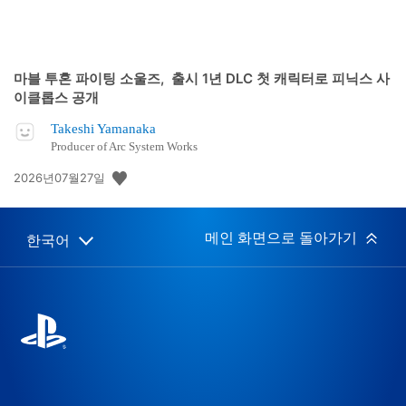
마블 투혼 파이팅 소울즈, 출시 1년 DLC 첫 캐릭터로 피닉스 사
이클롭스 공개
Takeshi Yamanaka
Producer of Arc System Works
공
2026년07월27일
개
일:
메인 화면으로 돌아가기
한국어
Select
Current
a
region:
region