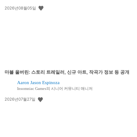
공
2026년08월05일
개
일:
마블 울버린: 스토리 트레일러, 신규 아트, 작곡가 정보 등 공개
Aaron Jason Espinoza
Insomniac Games의 시니어 커뮤니티 매니저
공
2026년07월27일
개
일: