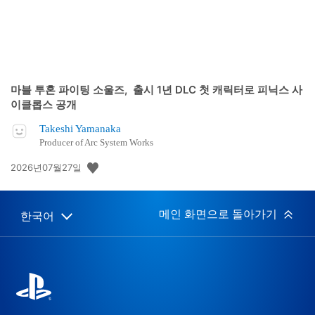
마블 투혼 파이팅 소울즈, 출시 1년 DLC 첫 캐릭터로 피닉스 사
이클롭스 공개
Takeshi Yamanaka
Producer of Arc System Works
공
2026년07월27일
개
일:
메인 화면으로 돌아가기
한국어
Select
Current
a
region:
region