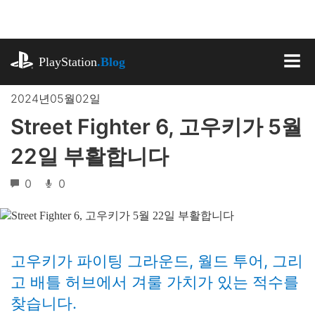
기
사
로
playstation.com
건
PlayStation
.Blog
너
MEN
뛰
2024년05월02일
기
Street Fighter 6, 고우키가 5월
22일 부활합니다
0
0
고우키가 파이팅 그라운드, 월드 투어, 그리
고 배틀 허브에서 겨룰 가치가 있는 적수를
찾습니다.