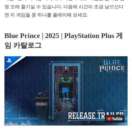
명 오래 즐기실 수 있습니다. 다음에 시간이 조금 남으신다
면 이 게임들 중 하나를 플레이해 보세요.
Blue Prince | 2025 | PlayStation Plus 게
임 카탈로그
Play
Video