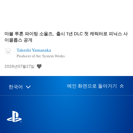
마블 투혼 파이팅 소울즈, 출시 1년 DLC 첫 캐릭터로 피닉스 사
이클롭스 공개
Takeshi Yamanaka
Producer of Arc System Works
공
2026년07월27일
개
일:
메인 화면으로 돌아가기
한국어
Select
Current
a
region:
region