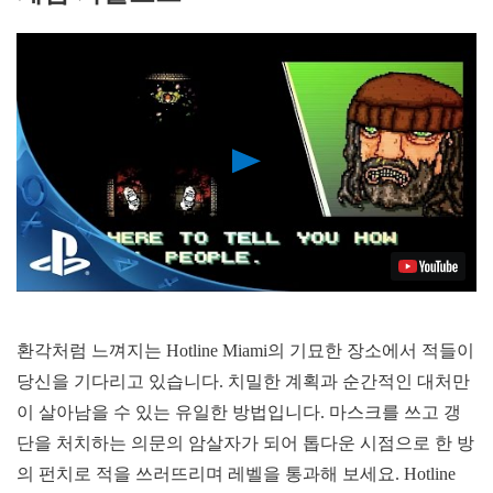
Play
Video
환각처럼 느껴지는 Hotline Miami의 기묘한 장소에서 적들이
당신을 기다리고 있습니다. 치밀한 계획과 순간적인 대처만
이 살아남을 수 있는 유일한 방법입니다. 마스크를 쓰고 갱
단을 처치하는 의문의 암살자가 되어 톱다운 시점으로 한 방
의 펀치로 적을 쓰러뜨리며 레벨을 통과해 보세요. Hotline