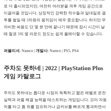
로 더 출시되었지만, 여전히 여러분을 격투 게임 공간으로
이끌어줄 것입니다. 상징적인 강력한 적수들과 일대일로 결
투를 벌일 때 3차원의 움직임이 매우 중요합니다. 하지만 무
자비한 싸움도 단 몇 분 만에 끝나기 때문에 잠시 시간이 날
때 철권 3의 몇 라운드 정도는 쉽게 플레이할 수 있습니다.
퍼블리셔
: Namco |
개발사
: Namco | PS5, PS4
주차도 못하네 | 2022 | PlayStation Plus
게임 카탈로그
주차도 못하네는 톱다운 시점의 독특하고 짧은 레벨로 운전
실력과 퍼즐 해결 능력을 테스트하는 게임입니다. 꼬마 자동
차를 타고 틈 위를 점프하거나 급커브를 빠르게 통과하면서