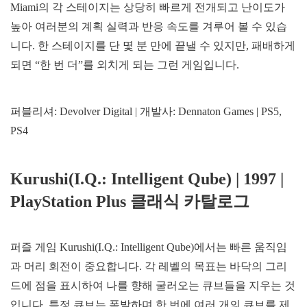
Miami의 각 스테이지는 상당히 빠르게 전개되고 난이도가
높아 여러분의 계획 실력과 반응 속도를 겨루어 볼 수 있습
니다. 한 스테이지를 단 몇 분 만에 끝낼 수 있지만, 패배하게
되면 “한 번 더”를 외치게 되는 그런 게임입니다.
퍼블리셔: Devolver Digital | 개발사: Dennaton Games | PS5,
PS4
Kurushi(I.Q.: Intelligent Qube) | 1997 |
PlayStation Plus 클래식 카탈로그
퍼즐 게임 Kurushi(I.Q.: Intelligent Qube)에서는 빠른 움직임
과 머리 회전이 중요합니다. 각 레벨의 목표는 바닥의 그리
드에 점을 표시하여 나를 향해 굴러오는 큐브들을 지우는 것
입니다. 특정 큐브는 폭발하며 한 번에 여러 개의 큐브를 제