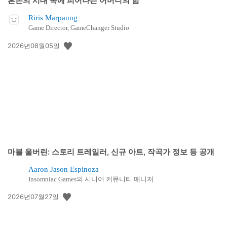
혼돈의 시대 속에 피어나는 어머니의 힘
Riris Marpaung
Game Director, GameChanger Studio
공
2026년08월05일
개
일:
마블 울버린: 스토리 트레일러, 신규 아트, 작곡가 정보 등 공개
Aaron Jason Espinoza
Insomniac Games의 시니어 커뮤니티 매니저
공
2026년07월27일
개
일: