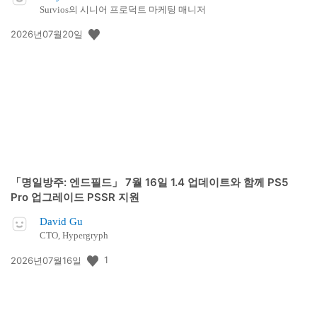
Survios의 시니어 프로덕트 마케팅 매니저
공
2026년07월20일
개
일:
「명일방주: 엔드필드」 7월 16일 1.4 업데이트와 함께 PS5
Pro 업그레이드 PSSR 지원
David Gu
CTO, Hypergryph
공
1
2026년07월16일
개
일: