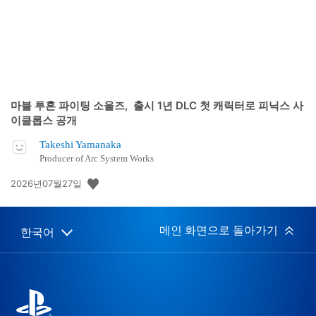
마블 투혼 파이팅 소울즈, 출시 1년 DLC 첫 캐릭터로 피닉스 사
이클롭스 공개
Takeshi Yamanaka
Producer of Arc System Works
공
2026년07월27일
개
일:
메인 화면으로 돌아가기
한국어
Select
Current
a
region:
region