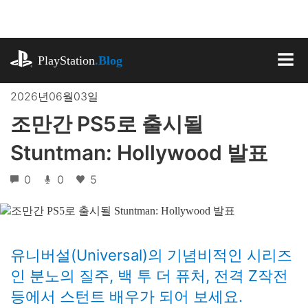
기
사
로
playstation.com
건
PlayStation
.Blog
너
MEN
뛰
2026년06월03일
기
조만간 PS5로 출시될
Stuntman: Hollywood 발표
0
0
5
유니버설(Universal)의 기념비적인 시리즈
인 분노의 질주, 백 투 더 퓨처, 전격 Z작전
등에서 스턴트 배우가 되어 보세요.