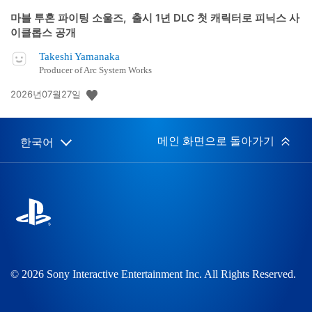
마블 투혼 파이팅 소울즈, 출시 1년 DLC 첫 캐릭터로 피닉스 사
이클롭스 공개
Takeshi Yamanaka
Producer of Arc System Works
공
2026년07월27일
개
일:
메인 화면으로 돌아가기
한국어
Select
Current
a
region:
region
© 2026 Sony Interactive Entertainment Inc. All Rights Reserved.