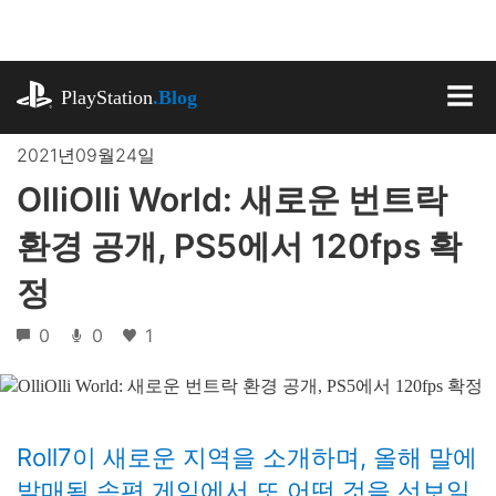
기
사
로
playstation.com
건
PlayStation
.Blog
너
MEN
뛰
2021년09월24일
기
OlliOlli World: 새로운 번트락
환경 공개, PS5에서 120fps 확
정
0
0
1
Roll7이 새로운 지역을 소개하며, 올해 말에
발매될 속편 게임에서 또 어떤 것을 선보일