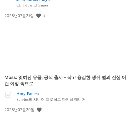
CE, Pdpartid Games
공
2
2026년07월21일
개
일:
Moss: 잊혀진 유물, 공식 출시 - 작고 용감한 생쥐 퀼의 진심 어
린 여정 속으로
Amy Pantea
Survios의 시니어 프로덕트 마케팅 매니저
공
2026년07월20일
개
일: