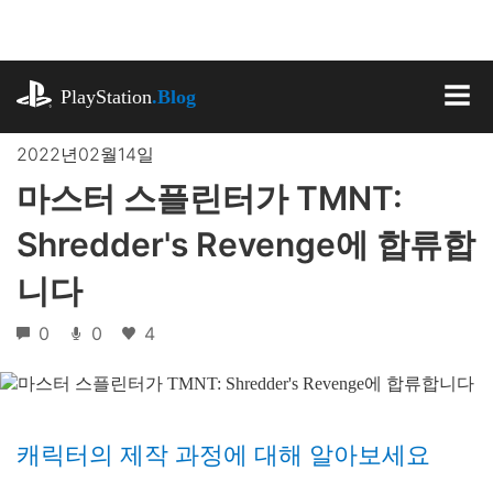
기
사
로
playstation.com
건
PlayStation
.Blog
너
MEN
뛰
2022년02월14일
기
마스터 스플린터가 TMNT:
Shredder's Revenge에 합류합
니다
0
0
4
캐릭터의 제작 과정에 대해 알아보세요