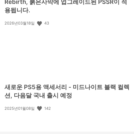
Rebirth, 붉은사막에 업그레이드된 PSSR이 적
용됩니다.
공
43
2026년03월18일
개
일:
새로운 PS5용 액세서리 - 미드나이트 블랙 컬렉
션, 다음달 국내 출시 예정
공
142
2025년01월08일
개
일: