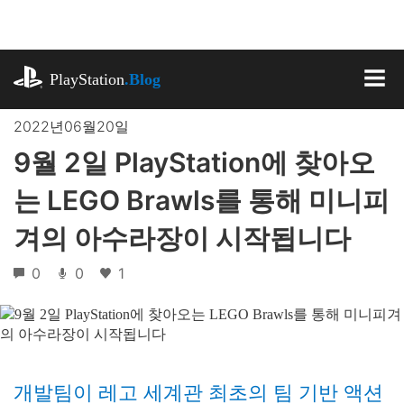
기
사
로
playstation.com
건
PlayStation
.Blog
너
MEN
뛰
2022년06월20일
기
9월 2일 PlayStation에 찾아오
는 LEGO Brawls를 통해 미니피
겨의 아수라장이 시작됩니다
0
0
1
개발팀이 레고 세계관 최초의 팀 기반 액션