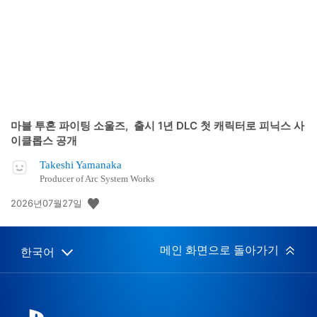
일:
마블 투혼 파이팅 소울즈, 출시 1년 DLC 첫 캐릭터로 피닉스 사
이클롭스 공개
Takeshi Yamanaka
Producer of Arc System Works
공
2026년07월27일
개
일:
메인 화면으로 돌아가기
한국어
Select
Current
a
region:
region