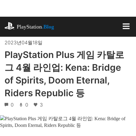
기
사
로
playstation.com
건
PlayStation
.Blog
너
MEN
뛰
2023년04월18일
기
PlayStation Plus 게임 카탈로
그 4월 라인업: Kena: Bridge
of Spirits, Doom Eternal,
Riders Republic 등
0
0
3