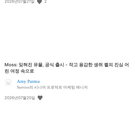
공
2
2026년07월21일
개
일:
Moss: 잊혀진 유물, 공식 출시 - 작고 용감한 생쥐 퀼의 진심 어
린 여정 속으로
Amy Pantea
Survios의 시니어 프로덕트 마케팅 매니저
공
2026년07월20일
개
일: