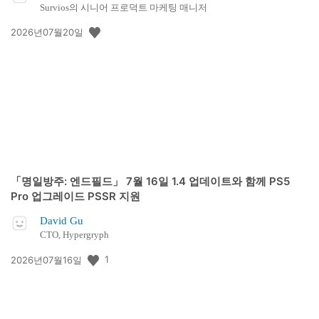
Survios의 시니어 프로덕트 마케팅 매니저
공
2026년07월20일
개
일:
「명일방주: 엔드필드」 7월 16일 1.4 업데이트와 함께 PS5
Pro 업그레이드 PSSR 지원
David Gu
CTO, Hypergryph
공
1
2026년07월16일
개
일: