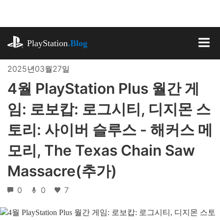
기
사
로
playstation.com
건
PlayStation
.Blog
너
MEN
뛰
2025년03월27일
기
4월 PlayStation Plus 월간 게
임: 로보캅: 로그시티, 디지몬 스
토리: 사이버 슬루스 - 해커스 메
모리, The Texas Chain Saw
Massacre(추가)
0
0
7