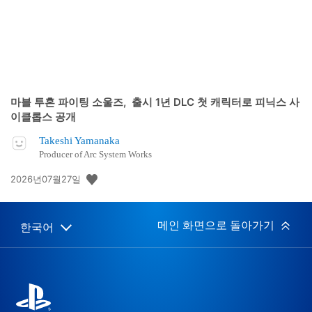
마블 투혼 파이팅 소울즈, 출시 1년 DLC 첫 캐릭터로 피닉스 사
이클롭스 공개
Takeshi Yamanaka
Producer of Arc System Works
공
2026년07월27일
개
일:
메인 화면으로 돌아가기
한국어
Select
Current
a
region:
region